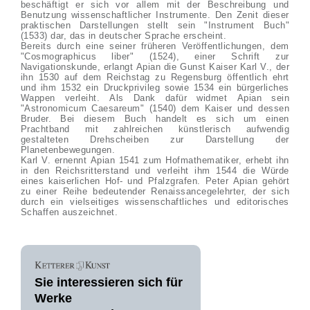
beschäftigt er sich vor allem mit der Beschreibung und
Benutzung wissenschaftlicher Instrumente. Den Zenit dieser
praktischen Darstellungen stellt sein "Instrument Buch"
(1533) dar, das in deutscher Sprache erscheint.
Bereits durch eine seiner früheren Veröffentlichungen, dem
"Cosmographicus liber" (1524), einer Schrift zur
Navigationskunde, erlangt Apian die Gunst Kaiser Karl V., der
ihn 1530 auf dem Reichstag zu Regensburg öffentlich ehrt
und ihm 1532 ein Druckprivileg sowie 1534 ein bürgerliches
Wappen verleiht. Als Dank dafür widmet Apian sein
"Astronomicum Caesareum" (1540) dem Kaiser und dessen
Bruder. Bei diesem Buch handelt es sich um einen
Prachtband mit zahlreichen künstlerisch aufwendig
gestalteten Drehscheiben zur Darstellung der
Planetenbewegungen.
Karl V. ernennt Apian 1541 zum Hofmathematiker, erhebt ihn
in den Reichsritterstand und verleiht ihm 1544 die Würde
eines kaiserlichen Hof- und Pfalzgrafen. Peter Apian gehört
zu einer Reihe bedeutender Renaissancegelehrter, der sich
durch ein vielseitiges wissenschaftliches und editorisches
Schaffen auszeichnet.
Sie interessieren sich für
Werke